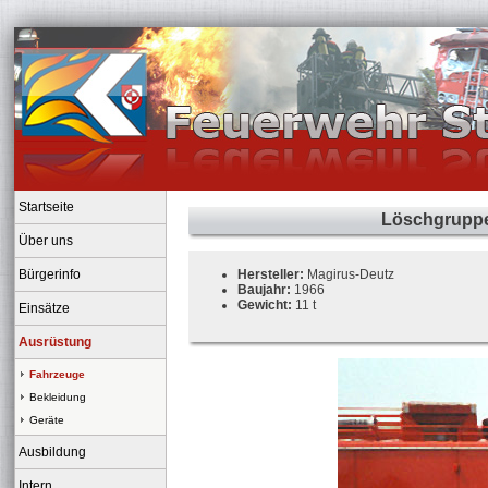
Startseite
Löschgruppen
Über uns
Bürgerinfo
Hersteller:
Magirus-Deutz
Baujahr:
1966
Gewicht:
11 t
Einsätze
Ausrüstung
Fahrzeuge
Bekleidung
Geräte
Ausbildung
Intern